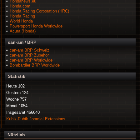
Hondanews.eu
Honda.com
Honda Racing Corporation (HRC)
Honda Racing
World Honda
Powersport Honda Worldwide
Acura (Honda)
can-am / BRP
can-am BRP Schweiz
can-am BRP Zubehör
can-am BRP Worldwide
Bombardier BRP Worldwide
Statistik
Heute
102
Gestern
124
Woche
757
Monat
1054
Insgesamt
466640
Kubik-Rubik Joomla! Extensions
Nützlich