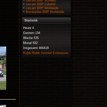
can-am BRP Schweiz
can-am BRP Zubehör
can-am BRP Worldwide
Bombardier BRP Worldwide
Statistik
Heute
4
Gestern
134
Woche
535
Monat
832
Insgesamt
466418
Kubik-Rubik Joomla! Extensions