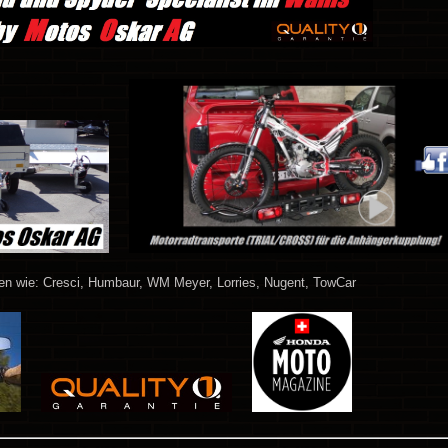
en wie: Cresci, Humbaur, WM Meyer, Lorries, Nugent, TowCar